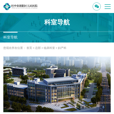
科室导航
科室导航
您现在所在位置：
首页
>
总部
>
临床科室
>
妇产科