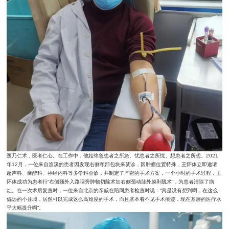
医乃仁术，医者仁心。在工作中，他始终急患者之所急、忧患者之所忧、想患者之所想。2021
年12月，一位来自渔溪的患者因发现右侧颈部包块来就诊，因肿瘤位置特殊，王怀体立即邀请
超声科、麻醉科、神经内科等多学科会诊，并制定了严密的手术方案，一个小时的手术过程，王
怀体成功为患者行“右侧颈外入路咽旁肿物切除术加右侧颈动脉外膜剥脱术”，为患者清除了病
灶。在一次术后复查时，一位来自北京的亲戚在陪同患者检查时说：“真是没有想到啊，在这么
偏远的小县城，居然可以完成这么高难度的手术，而且基本看不见手术痕迹，现在基层的医疗水
平大幅提升啊”。