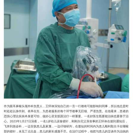
作为眼耳鼻喉头颈外科负责人，王怀体深知自己的一言一行都有可能影响到同事，所以他总是时
时处处以身作则、表率在先，为患者服务的每个环节都事无巨细、严谨负责。在他看来，患者的
恐惧心理比疾病本身更可怕，做好心灵安抚跟治疗一样重要。一名好医生既要能治病也要善于治
心。2023年1月27日深夜，一名1岁幼儿误食锁针，刚刚办完父亲丧事的王怀体在接到通知后，
飞奔到急诊科，一边安抚患儿及家属，一边仔细研判，在最短的时间内为患儿顺利取出卡在咽喉
部的锁针，未见丁点出血，患儿的家长感激不尽。在治疗过程中，他把与患儿的交谈作为治病的