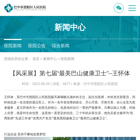
新闻中心
医院新闻
医院公告
综合新闻
您现在所在位置：
首页
>
新闻中心
>
医院新闻
【风采展】第七届“最美巴山健康卫士”--王怀体
时间：2023-08-20 | 浏览：6677 | 来源：巴中市恩阳区人民医院
王怀体，系巴中市恩阳区人民医院眼耳鼻咽喉头颈外科主任，副主任医师，外科党支部委员，同
时他也是一名光荣的退伍军人。作为一名年资深厚的医生，尽心尽责、尽善尽美，全心全意为患
者服务，是王怀体作为一名医生的初心，也是他对自己一贯的严格要求。凡事以病人为重，对病
人负责，就是对生命负责，这是他一直坚定的信念。三十年的从医生涯，他先后多次被评为“优
秀医师”“先进工作者”“优秀共产党员”“最美恩阳健康卫士”“最美巴山健康卫士”。
行远自迩 坚持不懈地追逐梦想