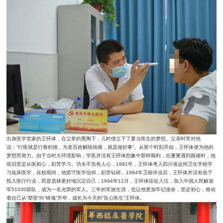
出身医学世家的王怀体，在父辈的熏陶下，儿时便立下了要当医生的梦想。父亲时常对他
说：“行医就是行善积德，为老百姓解除病痛，就是做好事”。从那个时刻开始，王怀体便为他的
梦想而努力。由于当时大环境影响，学医并没有王怀体想象中那样顺利，在屡屡遇到困难时，他
依旧坚定从医初心，刻苦学习。功夫不负有人心，1991年，王怀体考入四川省达州卫生学校学
习临床医学，在校期间，他坚守医学信仰，刻苦钻研。1994年卫校毕业后，王怀体并没有急于
投入医疗行业，而是选择更好地沉淀自己，1994年12月，王怀体应征入伍，加入中国人民解放
军51030部队，成为一名光荣的军人。三年的军旅生涯，也让他更加牢记使命，坚定初心，推动
着自己从“塑形”向“铸魂”升华，成长为今天的“良心医生”王怀体。