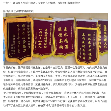
一部分，用短短几句暖心的话，安抚患儿的情绪、放松他们紧绷的神经
廉洁自律 坚持筑牢道德防线
学医先学德。王怀体既是科室主任，也是外科支部委员，更是一名退伍军人，他时刻不忘党员身
份，认真学习党章党规，并践行于实际工作中。带领全科医务人员不断加强党风及行风建设。遵
守医德规范，捍卫医德尊严。多次因深夜加班、手术，患者家属为表达谢意，将几百元不等的红
包塞给他，他都当场拒绝，遇到实在“难缠”的，他就将红包交到患者住院费中。同时建立眼耳鼻
喉头颈外科医患沟通微信群，延伸服务内涵，多次开展义诊活动，为偏远乡镇和村居的老百姓提
供健康服务，得到患者及家属的一致好评。
“把小事做成精品，把细节做到极致，把重复做出精彩”，这是王怀体作为医生的职业追求，当医
生让他感受到精神层面的快乐和富有，他很享受这个职业，几十年如一日，随叫随到，率先垂
范，勤奋进取，潜心钻研，默默地用行动书写着对医疗事业的执着追求和不变坚守，用自己的行
动谱写了生命至上的感人篇章，在他的“小孔”世界里书写着医者的“大爱”人生。