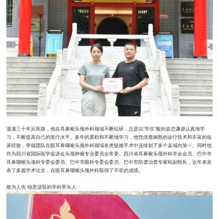
漫漫三十年从医路，他在耳鼻喉头颈外科领域不断钻研，总是以“学生”般的姿态谦虚认真地学
习，不断提高自己的医疗水平。多年的累积和不断地学习，他凭借着娴熟的诊疗技术和丰富的临
床经验，带领团队在眼耳鼻咽喉头颈外科领域各类疑难手术中连续创下多个县域内第一。同时他
作为四川省国际医学促进会头颈肿瘤专业委员会常委、四川省耳鼻喉头颈外科学会会员、巴中市
耳鼻咽喉头颈科专委会委员、巴中市眼科专委会委员、巴中市防聋治聋专家组副组长，近年来发
表了多篇学术论文，在眼耳鼻咽喉头颈外科取得了不菲的成绩。
敢为人先 锐意进取的学科带头人