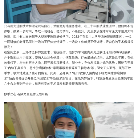
只有用先进的技术和理论武装自己，才能更好地服务患者。在三十年的从业生涯中，他始终不曾
停歇，抓紧一切时间、争取一切机会，努力学习、不断提升。先后多次在陆军军医大学附属大坪
医院、四川省人民医院等大型三甲医院进修学习。2022年在四川大学华西医院短训期间，一位
一同进修的老师见面时一边与王怀体热情握手，一边说：你就是王怀体呀，听说你的手术做得很
漂亮！
在空闲之余，王怀体坚持博览医书，苦练操作。他努力学习国内外先进的理论知识和科研成果，
并不断地运用于临床，使病人达到创伤最小、恢复最快、疗效最好的结果。尤其是近年来，在他
的带领下，与全科医务人员共同开展多项新技术、新业务，充分发挥鼻内镜的优势，围绕它开展
了“内镜下鼻腔良、恶性肿瘤切除术”“早期咽喉肿瘤等离子切除术”等，避免了头面部、颈部开放
手术，极大地减轻了患者的痛苦。此外，还开展了“经口/软腭入路内镜下咽旁间隙肿瘤切除
术”“颌面骨骨折切开复位内固定术”等新技术新项目。在他的带领下，科室业务发展由原来的年度
几十台上升到千余台，每天科室的手术日程都是排得满满当当。
妙手仁心 有限力量化作无限可能