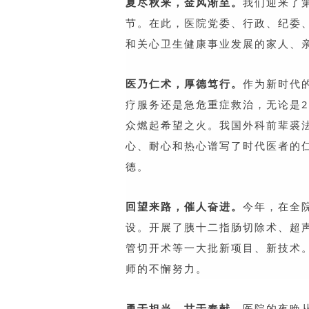
夏尽秋来，金风渐至。
我们迎来了
节。在此，医院党委、行政、纪委
和关心卫生健康事业发展的家人、
医乃仁术，厚德笃行。
作为新时代
疗服务还是急危重症救治，无论是2
众燃起希望之火。我国外科前辈裘法
心、耐心和热心谱写了时代医者的
德。
回望来路，催人奋进。
今年，在全
设。开展了
胰十二指肠切除术、超
管切开术等一大批新项目、新技术
师的不懈努力。
勇于担当，甘于奉献。
医院的夜晚