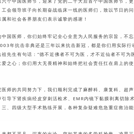
第六个中国医师节，迎来了党的二十大后首个中国医师节，更
、工会领导班子向长期奋战临床一线的医师们，致以节日的问
亲属和社会各界朋友们表示诚挚的感谢！
的中国医师，你们始终牢记全心全意为人民服务的宗旨，不忘
003年抗击非典还是三年以来抗击新冠，都
是你们用实际行
祖先生有句话：“德不近佛者不可为医，才不近仙者不可为
仁爱之心；你们用大无畏精神和始终把社会责任扛在肩上的使
院医师的共同努力下，我们顺利完成了麻醉科、康复科、超声
声引导下肾疾病经皮穿刺活检术、
EMR内镜下黏膜剥离切除
。三、四级大型手术熟练开展，各种复杂疑难危急重症救治能
从来都不平凡，深夜的出诊，突如其来的多学科抢救，凌晨三