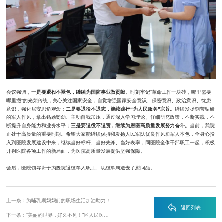
会议强调，
一是要退役不褪色，继续为国防事业做贡献。
时刻牢记“革命工作一块砖，哪里需要
哪里搬”的光荣传统，关心关注国家安全，自觉增强国家安全意识、保密意识、政治意识、忧患
意识，强化居安思危观念；
二是要退役不退志，继续践行“为人民服务”宗旨。
继续发扬刻苦钻研
的军人作风，拿出钻劲韧劲、主动自我加压，通过深入学习理论、仔细研究政策，不断实践，不
断提升自身能力和业务水平；
三是要退役不退责，继续为恩医高质量发展努力奋斗。
当前，我院
正处于高质量的重要时期。希望大家能继续保持和发扬人民军队优良作风和军人本色，全身心投
入到医院发展建设中来，继续当好标杆、当好先锋、当好表率，同医院全体干部职工一起，积极
开创医院各项工作的新局面，为医院高质量发展提供坚强保障。
会后，医院领导班子为医院退役军人职工、现役军属送去了慰问品。
上一条：为哺乳期妈妈们的职场生活加油助力！
返回列表
下一条：“美丽的世界，好久不见！”区人民医院为失明患者重开“心灵的窗户”