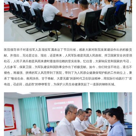
医院领导班子对退役军人及现役军属表达了节日问候，感谢大家对医院发展建设作出的积极贡
献。并指出，
无论是过去、现在，还是将来，人民军队都是巩固人民政权、捍卫国家安全的坚强
柱石，人民子弟兵都是风雨来袭时最值得信赖的坚实依靠。
忆往昔，大家响应党和国家的号召，
入伍参军，保家卫国，为军队建设和国防事业作出了积极贡献。如今，你们转业不转志，退伍不
褪色，
将顽强、拼搏的军人风范带到了医院，带到了为人民群众健康保驾护航的工作岗位上，秉
承了“敬佑生命、救死扶伤、甘于奉献、大爱无疆”的新时代卫生职业精神，用实际行动践行了“若
有战，召必回，战必胜”的铮铮誓言，为保护人民生命健康筑起了一道新的钢铁长城。