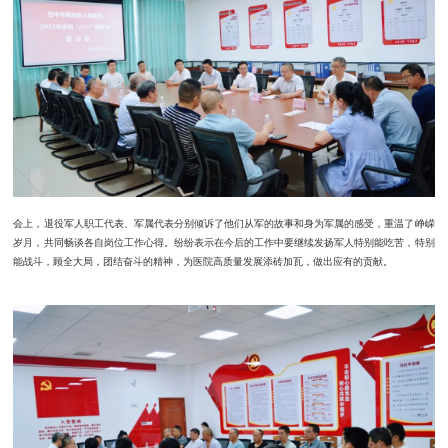
会上，退役军人职工代表、军属代表分别倾诉了他们从军的故事和身为军属的感受，重温了峥嵘
岁月，共同畅谈各自岗位工作心得。纷纷表示在今后的工作中要继续发扬军人特别能吃苦，特别
能战斗，顾全大局，团结奋斗的精神，为医院高质量发展添砖加瓦，做出应有的贡献。