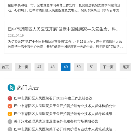
按照中央和省、市、区委党史学习教育工作安排，扎实推进我院党史学习教育活
动。4月26日，巴中市恩阳区人民医院党总支书记、院长李家果以《学习百年党
史.铭记光辉历程》为题为我院全体党员、预备党员、入党积极分子及中层干部上
了一堂既深刻又生动的专题党课。
巴中市恩阳区人民医院开展“健康中国健康家—关爱生命、科学防癌”义诊活动
2021.04.19
为切实做好“第27个全国肿瘤防治宣传周”工作，4月19日上午，巴中市恩阳区人民
医院携手巴中市中心医院，开展“健康中国健康家—关爱生命、科学防癌”义诊活
动。
首页
上一页
47
48
49
50
51
下一页
尾页
热门点击
巴中市恩阳区人民医院召开2022年度工作总结会议
1
巴中市恩阳区人民医院关于公开招聘护理专业技术人员体检的公告
2
巴中市恩阳区人民医院关于公开招聘护理专业技术人员考试成绩的公告
3
关于污水处理系统运维及维保外包服务的市场调研公告
4
巴中市恩阳区人民医院关于公开招聘护理专业技术人员笔试成绩的公告
5