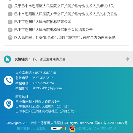
关于巴中市恩阳区人民医院公开招聘护理专业技术人员考试相关事宜的公告
6
巴中市恩阳区人民医院关于公开招聘护理专业技术人员的补充公告
7
巴中市恩阳区人民医院招标结果公示
8
巴中市恩阳区人民医院电梯维保服务采购结果公告
9
区人民医院：打好“组合拳”，织牢“防护网”，竭尽全力为患者保健康、防重症
10
友情链接：
四川省卫生健康委员会
办公室电话：0827-3362218
急救电话：0827-3362219
举报电话：0827--5241324
举报邮箱：842358491@qq.com
医院地址：
巴中市恩阳区恩阳大道南段1号
巴中市恩阳区义阳大道82号（二门诊）
巴中市恩阳区兴隆镇戏楼社区（兴隆分院）
Copyright© 2021 巴中市恩阳区人民医院 All Rights Reserved.
蜀ICP备2020026827号
技术支持：天健世纪
川公网安备51190302000154