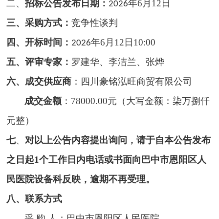
二、
招标公告发布日期
：
年
6
月
12
日
202
6
三、采购方式
：
竞争性谈判
四、开标时间：
年
6
月
12
日
10:00
202
6
五、评审专家：
罗建华、李洁兰、张烨
六、成交供应商
：四川豪铭泓旺商贸有限公司
成交金额
：
78000.00元（大写金额：柒万捌仟
元整）
七
、
对以上
公告内容提出询问
，
请于自本公告发布
之日起
1
个工作日内电话或书面向巴中市恩阳区人
民医院
设备科
反映
，
逾期不再受理。
八、联系方式
采
购
人：巴中市恩阳区人民医院